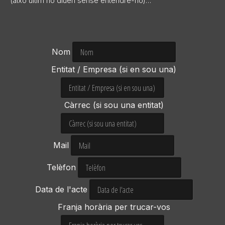
(això últim ho diuen sense entendre-ho)…
Nom
Entitat / Empresa (si en sou una)
Càrrec (si sou una entitat)
Mail
Telèfon
Data de l'acte
Franja horària per trucar-vos